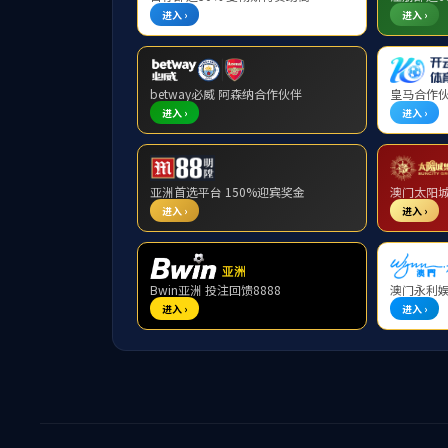
人才培养
v66体
v66体育怎么注册
本科
v66体育怎么进入
通知公告
规章制度
常见问题
文件下载