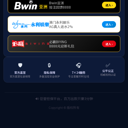
Muhammad
Shahbaz
，博士，教授，博士生导师，英
国剑桥大学高级访问学者。毕业于巴基斯坦国立工商管理与
v66体育。主要从事应用经济学、能源经济学、环境经济学
等相关方面的研究。在
International Journal of Finance & E
conomics
,
Renewable and
S
ustainable
E
nergy
R
eviews
,
E
nergy Economic
s,
Journal of Environmental Management
等国内外著名期刊发表论文500余篇，被引68108次，H指