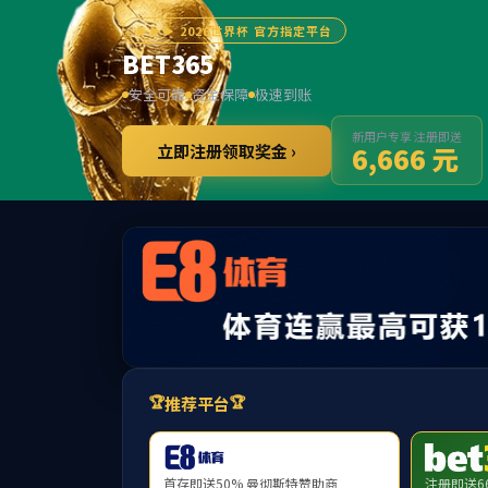
学院概况
科学研究