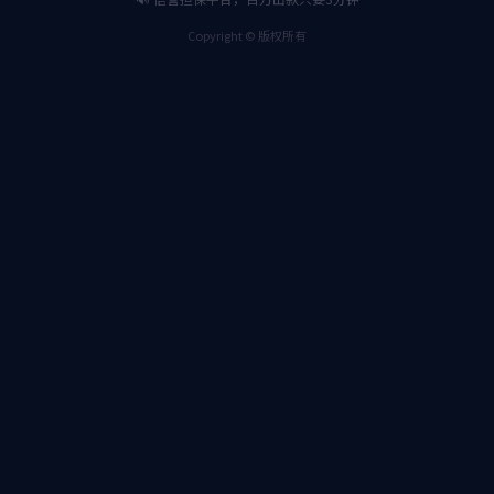
东财经大学刘培德教授：基于区块链的数据要素市场关键技术与示范应
京林业大学孔凡斌教授：长三角绿色金融发展与农业减污降碳协同增效
：Optimal Abort Policy for Mission-Critical System
授：From Choice to Race: The America Invents Act a
连理工大学鲁渤教授：数字经济时代智慧港口与航运产业的转型升级
1
2
3
4
5
首页
上一页
下一页
末页