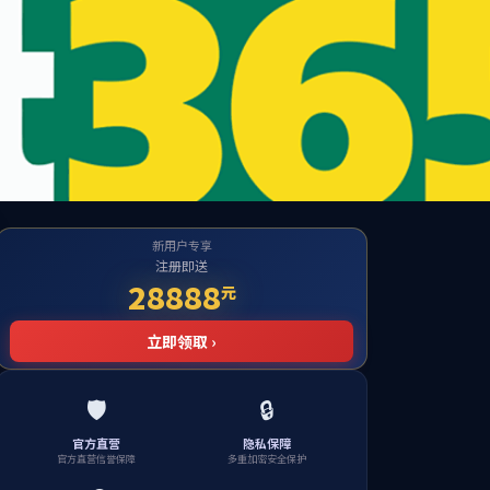
|
主页
本站主页
国际合作
招生就业